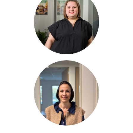
BILLY
Chargée de
projets ESSMS &
Référente SMS
in
Bérengère
HERMOUET
Chargée de
projets