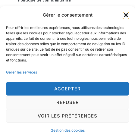
Politique de confidentialité
Conditions Générales de Vente
Gérer le consentement
Gestion des cookies
Pour offrir les meilleures expériences, nous utilisons des technologies
telles que les cookies pour stocker et/ou accéder aux informations des
appareils. Le fait de consentir à ces technologies nous permettra de
traiter des données telles que le comportement de navigation ou les ID
À propos de CELAÉ
uniques sur ce site. Le fait de ne pas consentir ou de retirer son
consentement peut avoir un effet négatif sur certaines caractéristiques
FAQ
et fonctions.
Gérer les services
02 55 10 16 94
11 rue du Chemin Rouge, 44300 Nantes
ACCEPTER
contact@celae.fr
REFUSER
VOIR LES PRÉFÉRENCES
CELAÉ 2022 – Tous droits réservés
Gestion des cookies