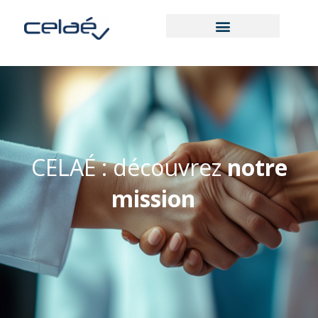
CELAÉ : découvrez
notre
mission
|