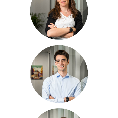
TOUZEAU
Chargée de
projets ESSMS
in
Marius
GUÉRIN
Chargé de
projets
in
Solène