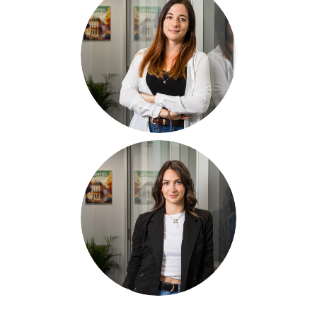
Nolwenn
MOALIGOU
Responsable
Projets
in
Tiphaine
DROUET
Chargée
marketing &
communication
in