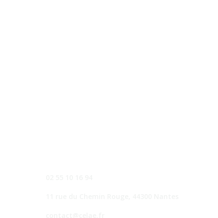
Vous souhaitez mettre votre expertise de professionnel des
secteurs de l’intervention
sociale et/ou médico-sociale
au
service d’une démarche qualité exigeante et de l’évaluation
des ESSMS ?
Rejoignez-nous !
Dans le cadre de la croissance de son activité, Célaé enrichit
régulièrement son réseau d’
évaluateurs indépendants
et
recherche des professionnels partageant nos valeurs que sont
la bienveillance et la rigueur afin de mener des évaluations
HAS.
N’hésitez pas à remplir le
formulaire ci-contre
et nous
transmettre votre CV ou à nous contacter.
02 55 10 16 94
11 rue du Chemin Rouge, 44300 Nantes
contact@celae.fr